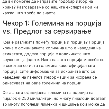
да ви помогне да направите подобар избор на
храна? Разговаравме со нашите експерти кои ни
кажаа што треба да знаете.
Чекор 1: Големина на порција
vs. Предлог за сервирање
Која е разликата помеѓу порција и порција? Порција
храна е официјалната количина што е наведена на
етикетата, додека порција е количината што
всушност ја јадете. Иако вашата порција можеби не
е секогаш со иста големина како официјалната
порција, сите информации за исхраната што се
наведени на панелот Информации за исхрана се
однесуваат на овие големини на порции.
Сегашната официјална големина на порција на
пијалок е 250 милилитри, но многу пијалоци доаѓаат
во многу поголеми лименки и шишиња кои може да