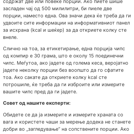
содржат две или повеќе порции. Ако пиете шише
засладен чај од 500 милилитри, би пиеле две
порции, наместо една. Ова значи дека ќе треба да ги
удвоите сите информации на информативниот панел
за исхрана (kcal и шеќер) за да откриете колку сте
внеле.
Слично на тоа, за етикетирање, една порција чипс
од компир е 30 грама, што е околу 15 поединечни
чипс. Меѓутоа, ако јадете од голема кеса, веројатно
јадете неколку порции без воопшто да го сфатите
тоа. Ако сакате да откриете колку kcal сте
потрошиле, ќе треба да ги изброите или измерите
вашите чипс пред да ги јадете.
Совет од нашите експерти:
Обидете се да ја измерите и измерите храната со
вага и користете чаши за мерење додека не станете
добри во „загледување“ на сопствените порции. Ако