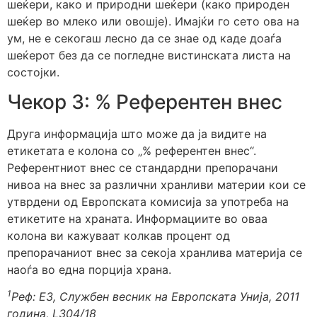
шеќери, како и природни шеќери (како природен
шеќер во млеко или овошје). Имајќи го сето ова на
ум, не е секогаш лесно да се знае од каде доаѓа
шеќерот без да се погледне вистинската листа на
состојки.
Чекор 3: % Референтен внес
Друга информација што може да ја видите на
етикетата е колона со „% референтен внес“.
Референтниот внес се стандардни препорачани
нивоа на внес за различни хранливи материи кои се
утврдени од Европската комисија за употреба на
етикетите на храната. Информациите во оваа
колона ви кажуваат колкав процент од
препорачаниот внес за секоја хранлива материја се
наоѓа во една порција храна.
1
Реф: ЕЗ, Службен весник на Европската Унија, 2011
година, L304/18