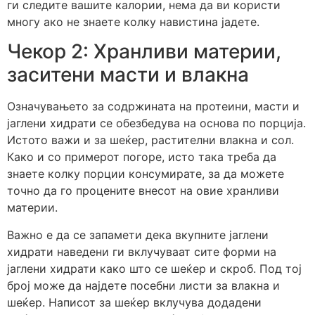
ги следите вашите калории, нема да ви користи
многу ако не знаете колку навистина јадете.
Чекор 2: Хранливи материи,
заситени масти и влакна
Означувањето за содржината на протеини, масти и
јаглени хидрати се обезбедува на основа по порција.
Истото важи и за шеќер, растителни влакна и сол.
Како и со примерот погоре, исто така треба да
знаете колку порции консумирате, за да можете
точно да го процените внесот на овие хранливи
материи.
Важно е да се запамети дека вкупните јаглени
хидрати наведени ги вклучуваат сите форми на
јаглени хидрати како што се шеќер и скроб. Под тој
број може да најдете посебни листи за влакна и
шеќер. Написот за шеќер вклучува додадени